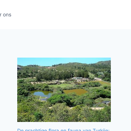
r ons
De prachtige flora en fauna van Turkije: