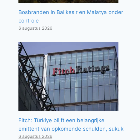
Bosbranden in Balıkesir en Malatya onder
controle
6 augustus 2026
Fitch: Türkiye blijft een belangrijke
emittent van opkomende schulden, sukuk
6 augustus 2026