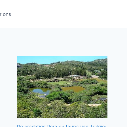
r ons
De prachtige flora en fauna van Turkije: