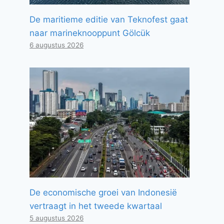
De maritieme editie van Teknofest gaat
naar marineknooppunt Gölcük
6 augustus 2026
De economische groei van Indonesië
vertraagt ​​in het tweede kwartaal
5 augustus 2026