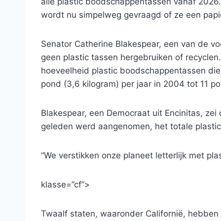
alle plastic boodschappentassen vanaf 202
wordt nu simpelweg gevraagd of ze een papie
Senator Catherine Blakespear, een van de vo
geen plastic tassen hergebruiken of recyclen
hoeveelheid plastic boodschappentassen die
pond (3,6 kilogram) per jaar in 2004 tot 11 po
Blakespear, een Democraat uit Encinitas, zei d
geleden werd aangenomen, het totale plastic
“We verstikken onze planeet letterlijk met plast
klasse=”cf”>
Twaalf staten, waaronder Californië, hebben 