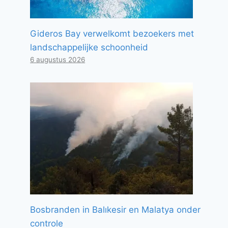
Gideros Bay verwelkomt bezoekers met
landschappelijke schoonheid
6 augustus 2026
Bosbranden in Balıkesir en Malatya onder
controle