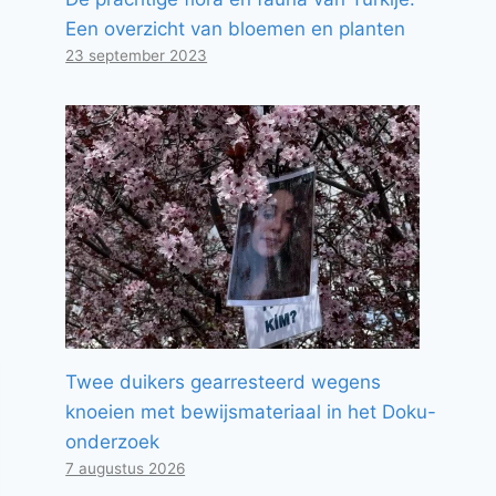
Een overzicht van bloemen en planten
23 september 2023
Twee duikers gearresteerd wegens
knoeien met bewijsmateriaal in het Doku-
onderzoek
7 augustus 2026