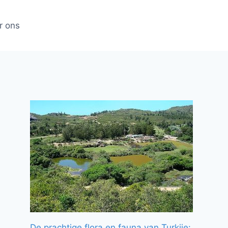
r ons
De prachtige flora en fauna van Turkije: