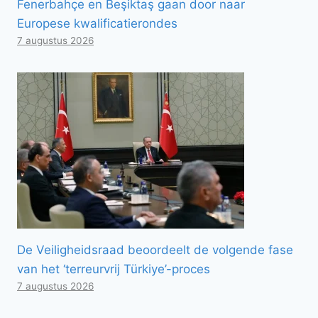
Fenerbahçe en Beşiktaş gaan door naar
Europese kwalificatierondes
7 augustus 2026
De Veiligheidsraad beoordeelt de volgende fase
van het ‘terreurvrij Türkiye’-proces
7 augustus 2026