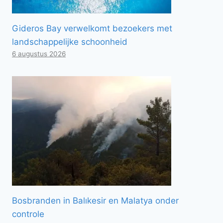
Gideros Bay verwelkomt bezoekers met
landschappelijke schoonheid
6 augustus 2026
Bosbranden in Balıkesir en Malatya onder
controle