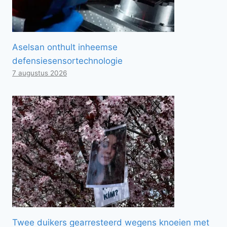
Aselsan onthult inheemse
defensiesensortechnologie
7 augustus 2026
Twee duikers gearresteerd wegens knoeien met