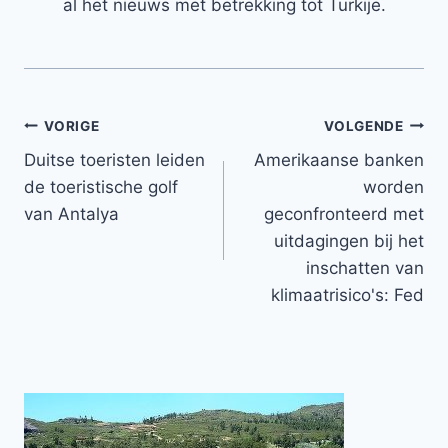
al het nieuws met betrekking tot Turkije.
Bericht
VORIGE
VOLGENDE
Duitse toeristen leiden
Amerikaanse banken
navigatie
de toeristische golf
worden
van Antalya
geconfronteerd met
uitdagingen bij het
inschatten van
klimaatrisico's: Fed