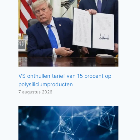
VS onthullen tarief van 15 procent op
polysiliciumproducten
7 augustus 2026