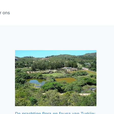
r ons
De prachtige flora en fauna van Turkije: