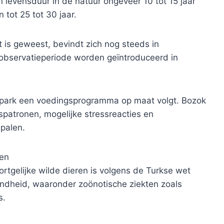
 levensduur in de natuur ongeveer 10 tot 15 jaar
 tot 25 tot 30 jaar.
it is geweest, bevindt zich nog steeds in
e observatieperiode worden geïntroduceerd in
t park een voedingsprogramma op maat volgt. Bozok
patronen, mogelijke stressreacties en
epalen.
 en
tgelijke wilde dieren is volgens de Turkse wet
ndheid, waaronder zoönotische ziekten zoals
s.