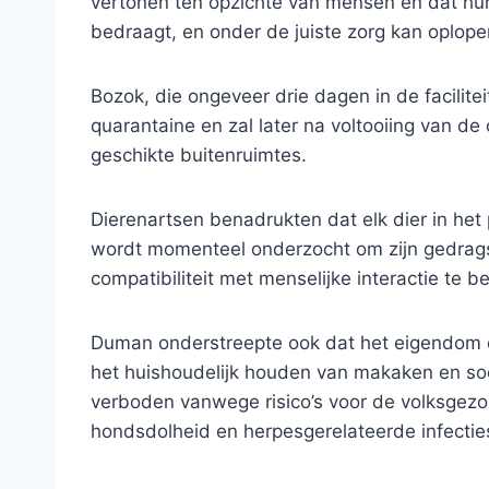
vertonen ten opzichte van mensen en dat hun
bedraagt, en onder de juiste zorg kan oplopen
Bozok, die ongeveer drie dagen in de facilite
quarantaine en zal later na voltooiing van d
geschikte buitenruimtes.
Dierenartsen benadrukten dat elk dier in he
wordt momenteel onderzocht om zijn gedrags
compatibiliteit met menselijke interactie te b
Duman onderstreepte ook dat het eigendom
het huishoudelijk houden van makaken en soor
verboden vanwege risico’s voor de volksgezo
hondsdolheid en herpesgerelateerde infectie