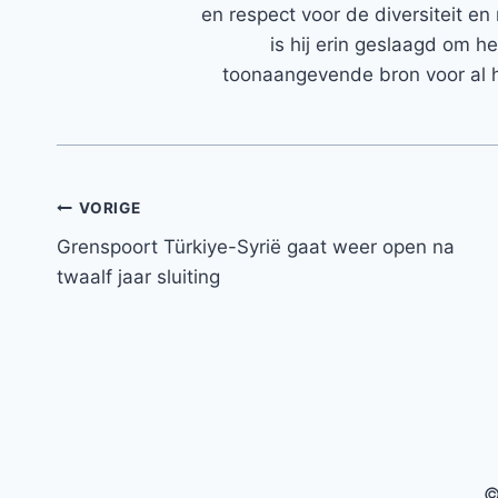
en respect voor de diversiteit en 
is hij erin geslaagd om h
toonaangevende bron voor al h
Bericht
VORIGE
Grenspoort Türkiye-Syrië gaat weer open na
navigatie
twaalf jaar sluiting
©