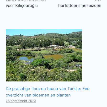
voor Kılıçdaroğlu
herfsttoerismeseizoen
De prachtige flora en fauna van Turkije: Een
overzicht van bloemen en planten
23 september 2023