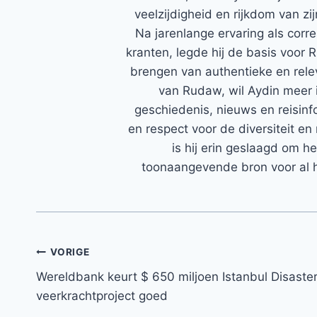
veelzijdigheid en rijkdom van zi
Na jarenlange ervaring als corr
kranten, legde hij de basis voor 
brengen van authentieke en rele
van Rudaw, wil Aydin meer 
geschiedenis, nieuws en reisinfo
en respect voor de diversiteit en 
is hij erin geslaagd om h
toonaangevende bron voor al h
Bericht
VORIGE
Wereldbank keurt $ 650 miljoen Istanbul Disaste
navigatie
veerkrachtproject goed