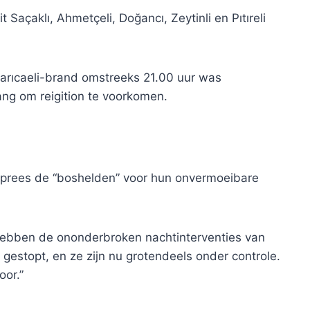
Saçaklı, Ahmetçeli, Doğancı, Zeytinli en Pıtıreli
arıcaeli-brand omstreeks 21.00 uur was
ng om reigition te voorkomen.
n prees de “boshelden” voor hun onvermoeibare
hebben de ononderbroken nachtinterventies van
estopt, en ze zijn nu grotendeels onder controle.
oor.”