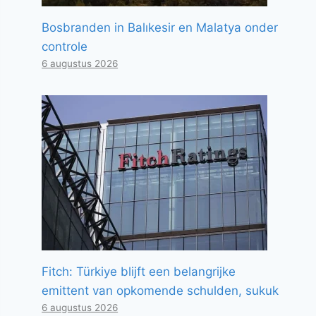
Bosbranden in Balıkesir en Malatya onder
controle
6 augustus 2026
Fitch: Türkiye blijft een belangrijke
emittent van opkomende schulden, sukuk
6 augustus 2026