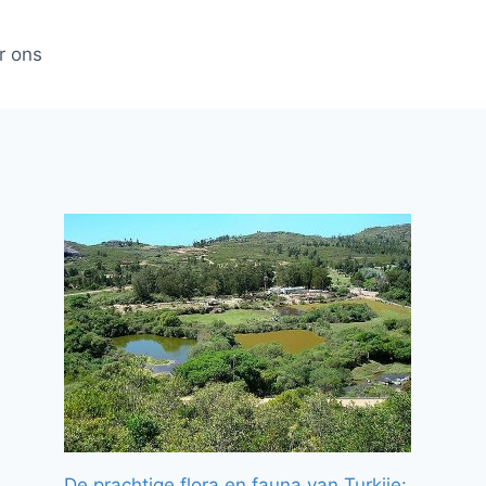
r ons
De prachtige flora en fauna van Turkije: