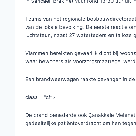
In Sarıcaeli brak het vuur rond 13:30 uur uit 
Teams van het regionale bosbouwdirectoraat
van de lokale bevolking. De eerste reactie omv
luchtsteun, naast 27 waterteders en talloze 
Vlammen bereikten gevaarlijk dicht bij woo
waar bewoners als voorzorgsmaatregel wer
Een brandweerwagen raakte gevangen in de 
class = “cf”>
De brand benaderde ook Çanakkale Mehmet Ak
gedeeltelijke patiëntoverdracht om hen tege