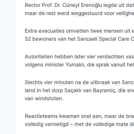
Rector Prof. Dr. Cüneyt Erenoğlu legde uit da
maar de rest werd weggestuurd voor veilighe
Extra evacuaties omvatten twee mensen uit ee
52 bewoners van het Sarıcaeli Special Care C
Autoriteiten hebben later vier verdachten va
volgens minister Yumaklı, die sprak vanuit 
Slechts vier minuten na de uitbraak van Sarıc
land in het dorp Saçaklı van Bayramiç, die s
van windstoten.
Reactieteams kwamen snel aan, maar de bra
volledig vernietigd – met de volledige mate d