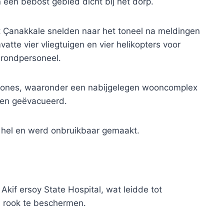
in een bebost gebied dicht bij het dorp.
 Çanakkale snelden naar het toneel na meldingen
atte vier vliegtuigen en vier helikopters voor
grondpersoneel.
nzones, waaronder een nabijgelegen wooncomplex
den geëvacueerd.
hel en werd onbruikbaar gemaakt.
if ersoy State Hospital, wat leidde tot
n rook te beschermen.