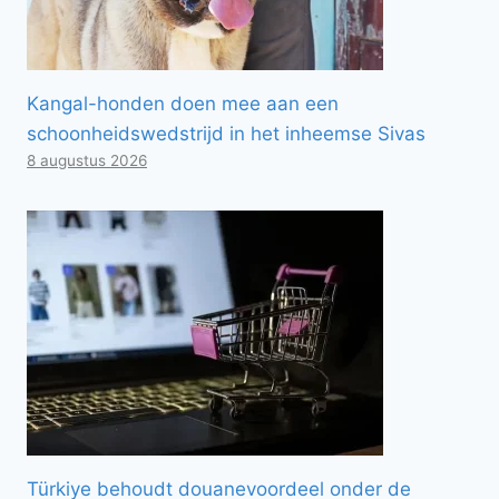
Kangal-honden doen mee aan een
schoonheidswedstrijd in het inheemse Sivas
8 augustus 2026
Türkiye behoudt douanevoordeel onder de