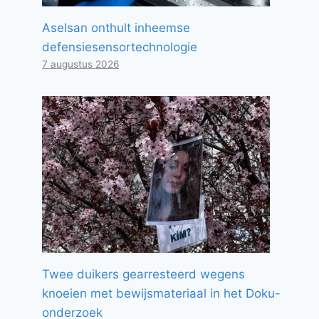
Aselsan onthult inheemse
defensiesensortechnologie
7 augustus 2026
Twee duikers gearresteerd wegens
knoeien met bewijsmateriaal in het Doku-
onderzoek