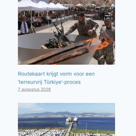
Routekaart krijgt vorm voor een
’terreurvrij Türkiye’-proces
7 augustus 2026