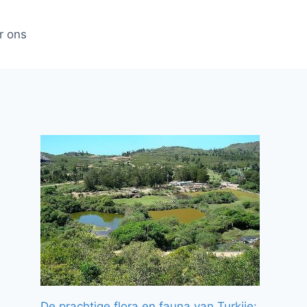
r ons
De prachtige flora en fauna van Turkije: