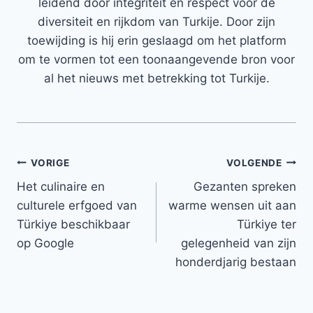
leidend door integriteit en respect voor de
diversiteit en rijkdom van Turkije. Door zijn
toewijding is hij erin geslaagd om het platform
om te vormen tot een toonaangevende bron voor
al het nieuws met betrekking tot Turkije.
Bericht
VORIGE
VOLGENDE
Het culinaire en
Gezanten spreken
navigatie
culturele erfgoed van
warme wensen uit aan
Türkiye beschikbaar
Türkiye ter
op Google
gelegenheid van zijn
honderdjarig bestaan