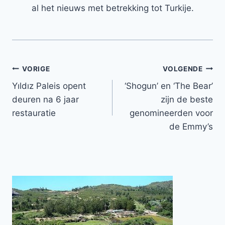
al het nieuws met betrekking tot Turkije.
Bericht
VORIGE
VOLGENDE
Yıldız Paleis opent
‘Shogun’ en ‘The Bear’
navigatie
deuren na 6 jaar
zijn de beste
restauratie
genomineerden voor
de Emmy’s