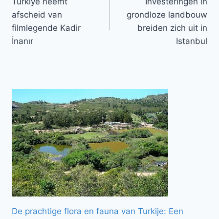
Türkiye neemt
Investeringen in
navigatie
afscheid van
grondloze landbouw
filmlegende Kadir
breiden zich uit in
İnanır
Istanbul
De prachtige flora en fauna van Turkije: Een