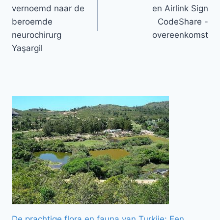
vernoemd naar de
en Airlink Sign
beroemde
CodeShare -
neurochirurg
overeenkomst
Yaşargil
De prachtige flora en fauna van Turkije: Een