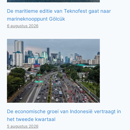
De maritieme editie van Teknofest gaat naar
marineknooppunt Gölcük
6 augustus 2026
De economische groei van Indonesië vertraagt ​​in
het tweede kwartaal
5 augustus 2026