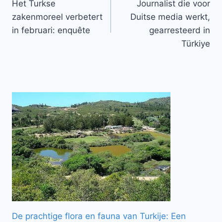
Het Turkse
Journalist die voor
navigatie
zakenmoreel verbetert
Duitse media werkt,
in februari: enquête
gearresteerd in
Türkiye
De prachtige flora en fauna van Turkije: Een