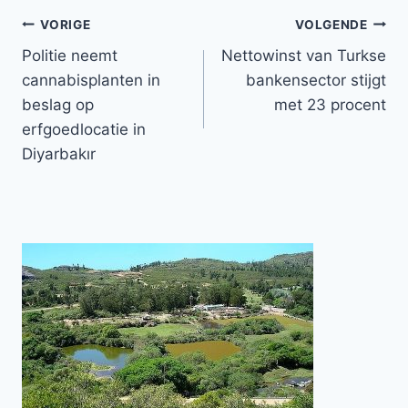
Bericht
VORIGE
VOLGENDE
Politie neemt
Nettowinst van Turkse
navigatie
cannabisplanten in
bankensector stijgt
beslag op
met 23 procent
erfgoedlocatie in
Diyarbakır