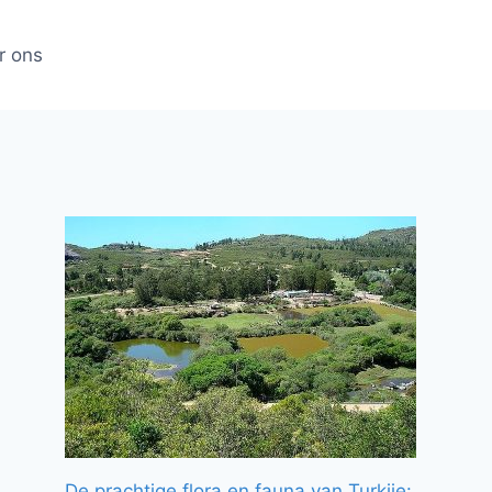
r ons
De prachtige flora en fauna van Turkije: