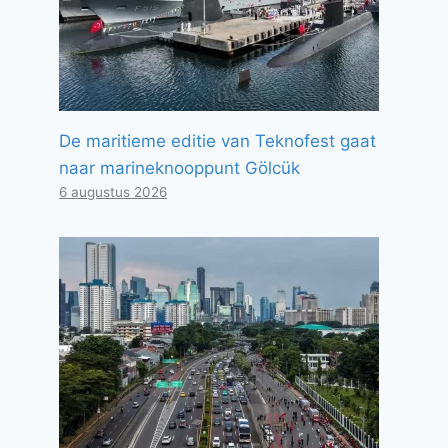
De maritieme editie van Teknofest gaat
naar marineknooppunt Gölcük
6 augustus 2026