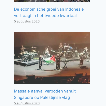
De economische groei van Indonesië
vertraagt ​​in het tweede kwartaal
5 augustus 2026
Massale aanval verboden vanuit
Singapore op Palestijnse vlag
5 augustus 2026