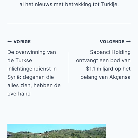
al het nieuws met betrekking tot Turkije.
Bericht
VORIGE
VOLGENDE
De overwinning van
Sabanci Holding
navigatie
de Turkse
ontvangt een bod van
inlichtingendienst in
$1,1 miljard op het
Syrië: degenen die
belang van Akçansa
alles zien, hebben de
overhand