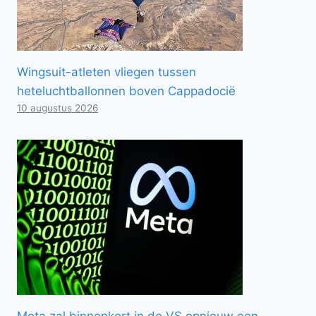
Wingsuit-atleten vliegen tussen
heteluchtballonnen boven Cappadocië
10 augustus 2026
Meta zal binnenkort in de VS opnieuw een