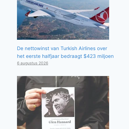
De nettowinst van Turkish Airlines over
het eerste halfjaar bedraagt ​​$423 miljoen
6 augustus 2026