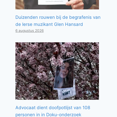
Duizenden rouwen bij de begrafenis van
de Ierse muzikant Glen Hansard
6 augustus 2026
Advocaat dient doofpotlijst van 108
personen in in Doku-onderzoek