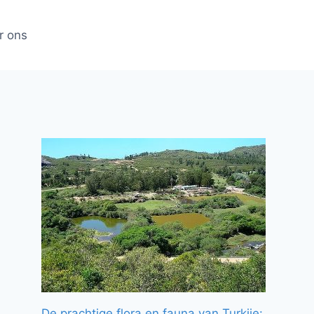
r ons
De prachtige flora en fauna van Turkije: