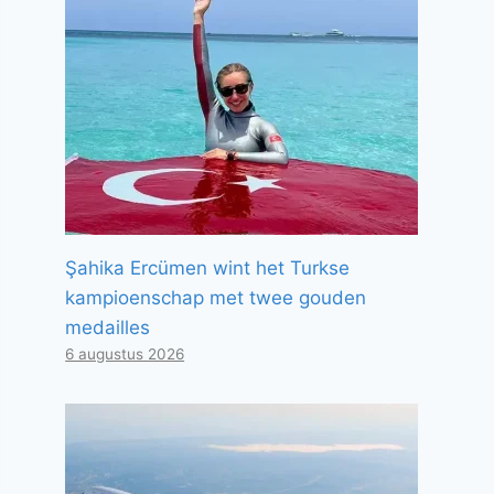
Şahika Ercümen wint het Turkse
kampioenschap met twee gouden
medailles
6 augustus 2026