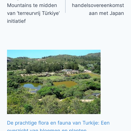
Mountains te midden
handelsovereenkomst
van ’terreurvrij Türkiye’
aan met Japan
initiatief
De prachtige flora en fauna van Turkije: Een
overzicht van bloemen en planten