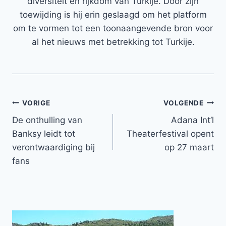
diversiteit en rijkdom van Turkije. Door zijn
toewijding is hij erin geslaagd om het platform
om te vormen tot een toonaangevende bron voor
al het nieuws met betrekking tot Turkije.
Bericht
VORIGE
VOLGENDE
De onthulling van
Adana Int’l
navigatie
Banksy leidt tot
Theaterfestival opent
verontwaardiging bij
op 27 maart
fans