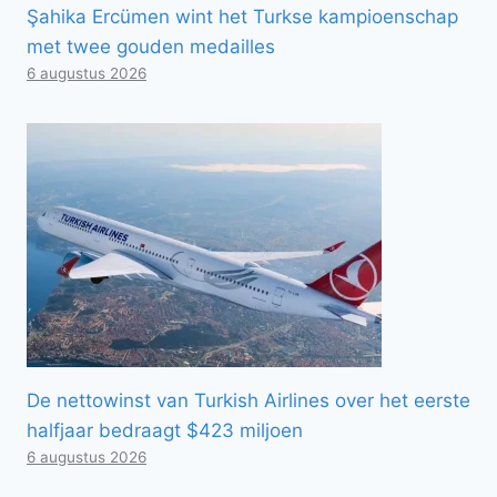
Şahika Ercümen wint het Turkse kampioenschap
met twee gouden medailles
6 augustus 2026
De nettowinst van Turkish Airlines over het eerste
halfjaar bedraagt ​​$423 miljoen
6 augustus 2026