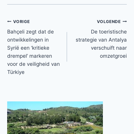
Bericht
VORIGE
VOLGENDE
Bahçeli zegt dat de
De toeristische
navigatie
ontwikkelingen in
strategie van Antalya
Syrië een ‘kritieke
verschuift naar
drempel’ markeren
omzetgroei
voor de veiligheid van
Türkiye