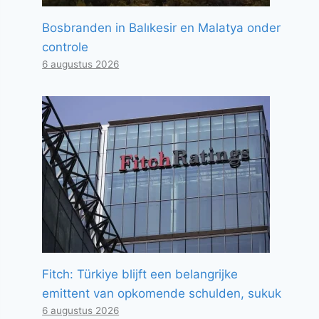
Bosbranden in Balıkesir en Malatya onder
controle
6 augustus 2026
Fitch: Türkiye blijft een belangrijke
emittent van opkomende schulden, sukuk
6 augustus 2026