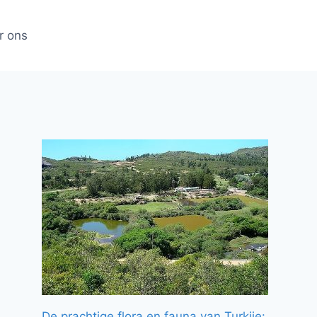
r ons
De prachtige flora en fauna van Turkije: