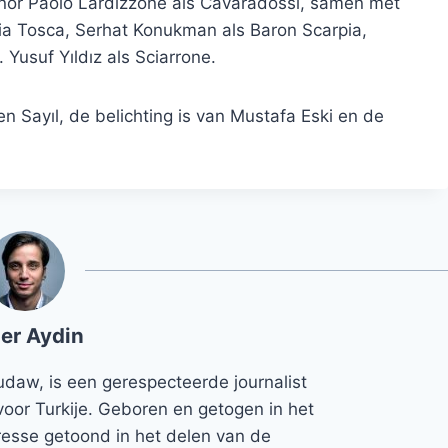
tenor Paolo Lardizzone als Cavaradossi, samen met
ia Tosca, Serhat Konukman als Baron Scarpia,
Yusuf Yıldız als Sciarrone.
 Sayıl, de belichting is van Mustafa Eski en de
er Aydin
udaw, is een gerespecteerde journalist
voor Turkije. Geboren en getogen in het
teresse getoond in het delen van de