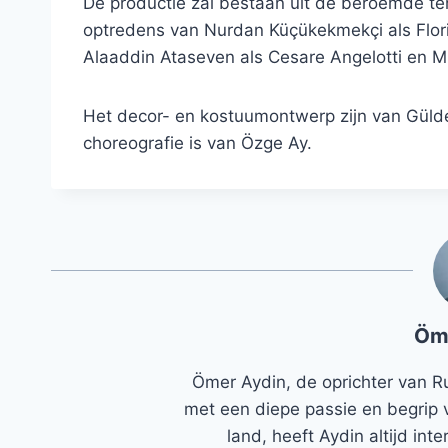
De productie zal bestaan ​​uit de beroemde 
optredens van Nurdan Küçükekmekçi als Flor
Alaaddin Ataseven als Cesare Angelotti en M. 
Het decor- en kostuumontwerp zijn van Gülden
choreografie is van Özge Ay.
Öm
Ömer Aydin, de oprichter van R
met een diepe passie en begrip 
land, heeft Aydin altijd in