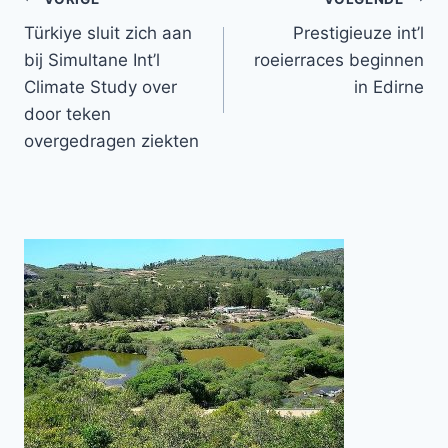
Bericht
Türkiye sluit zich aan
Prestigieuze int’l
navigatie
bij Simultane Int’l
roeierraces beginnen
Climate Study over
in Edirne
door teken
overgedragen ziekten