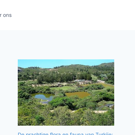
r ons
De prachtige flora en fauna van Turkije: