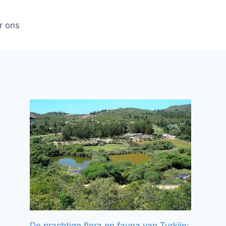
r ons
De prachtige flora en fauna van Turkije: