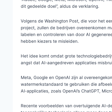
dit gedeelde doel”, aldus de verklaring.
Volgens de Washington Post, die voor het eer
project, zullen de bedrijven overeenkomen ma
labelen en controleren van door AI gegeneree
hebben kiezers te misleiden.
Het idee komt omdat grote technologiebedrijv
angst dat AI-aangedreven applicaties misbrui
Meta, Google en OpenAI zijn al overeengeko
watermerkstandaard te gebruiken die afbeel
AI-applicaties, zoals OpenAI’s ChatGPT, Micro
Recente voorbeelden van overtuigende AI-d