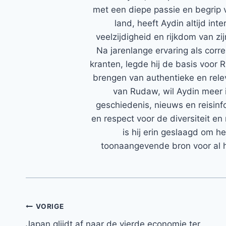
met een diepe passie en begrip 
land, heeft Aydin altijd in
veelzijdigheid en rijkdom van zi
Na jarenlange ervaring als corr
kranten, legde hij de basis voor 
brengen van authentieke en rele
van Rudaw, wil Aydin meer 
geschiedenis, nieuws en reisinfo
en respect voor de diversiteit en 
is hij erin geslaagd om h
toonaangevende bron voor al h
Bericht
VORIGE
Japan glijdt af naar de vierde economie ter