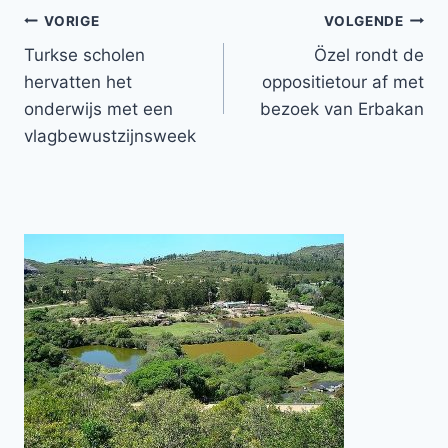
Bericht
VORIGE
VOLGENDE
Turkse scholen
Özel rondt de
navigatie
hervatten het
oppositietour af met
onderwijs met een
bezoek van Erbakan
vlagbewustzijnsweek