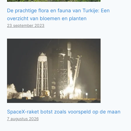
De prachtige flora en fauna van Turkije: Een
overzicht van bloemen en planten
23 september 2023
SpaceX-raket botst zoals voorspeld op de maan
7 augustus 2026