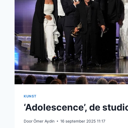
KUNST
‘Adolescence’, de stu
Door
Ömer Aydin
16 september 2025 11:17