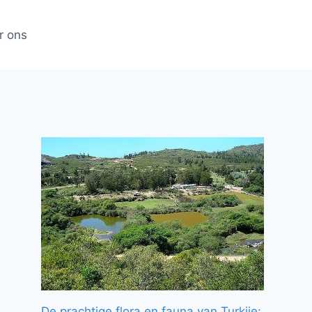
r ons
De prachtige flora en fauna van Turkije: