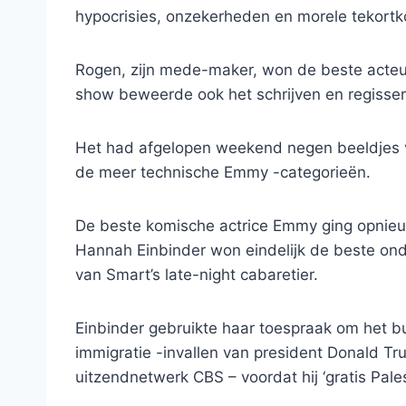
hypocrisies, onzekerheden en morele tekort
Rogen, zijn mede-maker, won de beste acteur 
show beweerde ook het schrijven en regisser
Het had afgelopen weekend negen beeldjes v
de meer technische Emmy -categorieën.
De beste komische actrice Emmy ging opnieuw
Hannah Einbinder won eindelijk de beste onde
van Smart’s late-night cabaretier.
Einbinder gebruikte haar toespraak om het b
immigratie -invallen van president Donald T
uitzendnetwerk CBS – voordat hij ‘gratis Pales