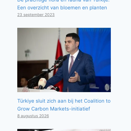
Een overzicht van bloemen en planten
23 september 2023
Türkiye sluit zich aan bij het Coalition to
Grow Carbon Markets-initiatief
8 augustus 2026