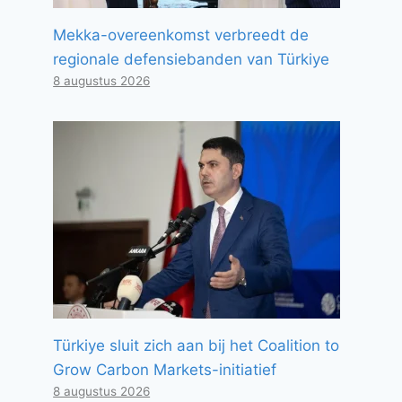
Mekka-overeenkomst verbreedt de
regionale defensiebanden van Türkiye
8 augustus 2026
Türkiye sluit zich aan bij het Coalition to
Grow Carbon Markets-initiatief
8 augustus 2026