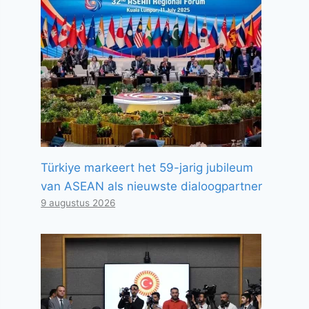
Türkiye markeert het 59-jarig jubileum
van ASEAN als nieuwste dialoogpartner
9 augustus 2026