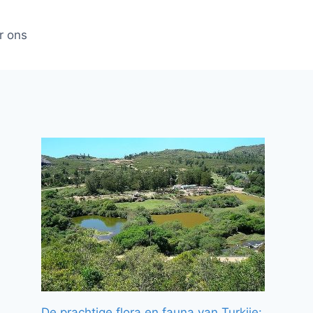
r ons
De prachtige flora en fauna van Turkije: