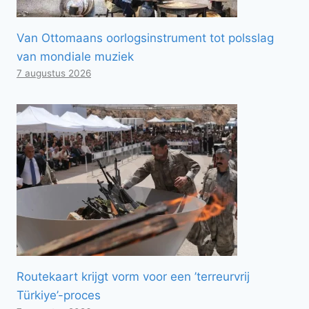
Van Ottomaans oorlogsinstrument tot polsslag
van mondiale muziek
7 augustus 2026
Routekaart krijgt vorm voor een ’terreurvrij
Türkiye’-proces